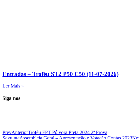
Entradas – Troféu ST2 P50 C50 (11-07-2026)
Ler Mais »
Siga-nos
Prev
Anterior
Troféu FPT Pólvora Preta 2024 2ª Prova
Seguinte
Assembleia Geral – Apresentação e Votação Contas 2023
Ne