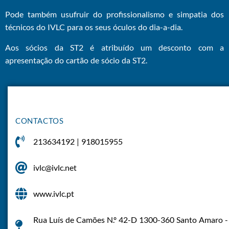
Pode também usufruir do profissionalismo e simpatia dos
técnicos do IVLC para os seus óculos do dia-a-dia.
Aos sócios da ST2 é atribuído um desconto com a
apresentação do cartão de sócio da ST2.
CONTACTOS
213634192 | 918015955
ivlc@ivlc.net
www.ivlc.pt
Rua Luís de Camões N.º 42-D 1300-360 Santo Amaro -