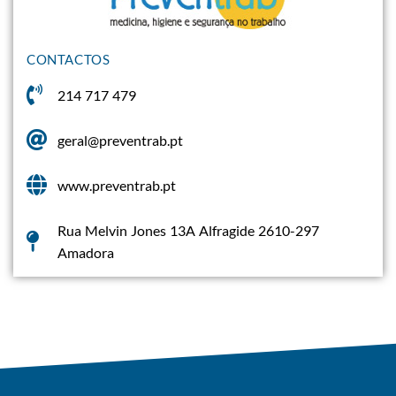
CONTACTOS
214 717 479
geral@preventrab.pt
www.preventrab.pt
Rua Melvin Jones 13A Alfragide 2610-297
Amadora