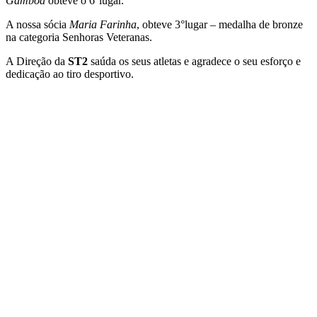
Gamboa
obteve o 6°lugar.
A nossa sócia
Maria Farinha
, obteve 3°lugar – medalha de bronze
na categoria Senhoras Veteranas.
A Direção da
ST2
saúda os seus atletas e agradece o seu esforço e
dedicação ao tiro desportivo.