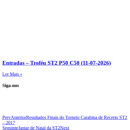
Entradas – Troféu ST2 P50 C50 (11-07-2026)
Ler Mais »
Siga-nos
Prev
Anterior
Resultados Finais do Torneio Carabina de Recreio ST2
– 2017
Seguinte
Jantar de Natal da ST2
Next