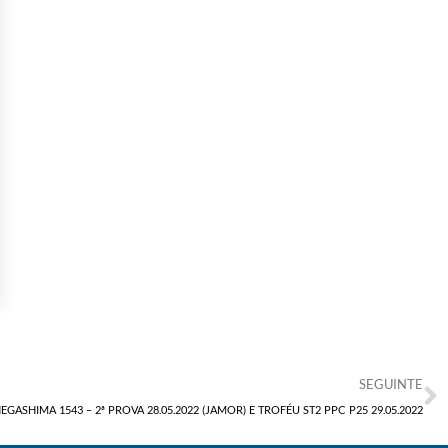
SEGUINTE
GASHIMA 1543 – 2ª PROVA 28.05.2022 (JAMOR) E TROFÉU ST2 PPC P25 29.05.2022