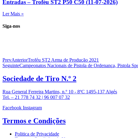
Entradas – Troféu ST2 P50 C50 (11-07-2026)
Ler Mais »
Siga-nos
Prev
Anterior
Troféu ST2 Arma de Produção 2021
Seguinte
Campeonatos Nacionais de Pistola de Ordenança, Pistola Sp
Sociedade de
Tiro N.º 2
Rua General Ferreira Martins, n.º 10 - 8ºC 1495-137 Algés
Tel. – 21 778 74 32 | 96 007 07 32
Facebook
Instagram
Termos e
Condições
Politica de Privacidade