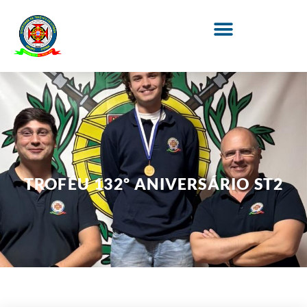
TROFÉU 132º ANIVERSÁRIO ST2