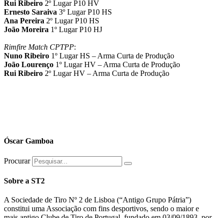
Rui Ribeiro
2º Lugar P10 HV
Ernesto Saraiva
3º Lugar P10 HS
Ana Pereira
2º Lugar P10 HS
João Moreira
1º Lugar P10 HJ
Rimfire Match CPTPP
:
Nuno Ribeiro
1º Lugar HS – Arma Curta de Produção
João Lourenço
1º Lugar HV – Arma Curta de Produção
Rui Ribeiro
2º Lugar HV – Arma Curta de Produção
Óscar Gamboa
Procurar
Sobre a ST2
A Sociedade de Tiro Nº 2 de Lisboa (“Antigo Grupo Pátria”)
constitui uma Associação com fins desportivos, sendo o maior e
mais antigo Clube de Tiro de Portugal, fundado em 03/09/1893, por