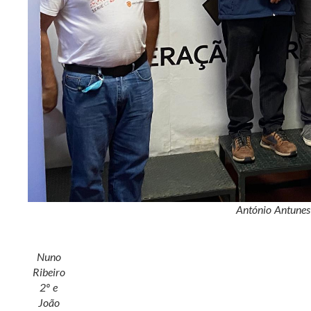
António Antunes
Nuno
Ribeiro
2º e
João