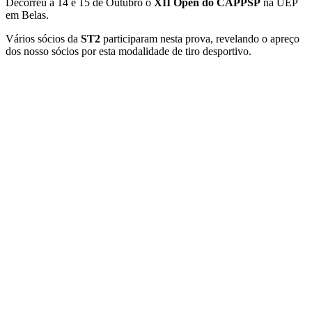
Decorreu a 14 e 15 de Outubro o
XII Open do CAPPSP
na UEP
em Belas.
Vários sócios da
ST2
participaram nesta prova, revelando o apreço
dos nosso sócios por esta modalidade de tiro desportivo.