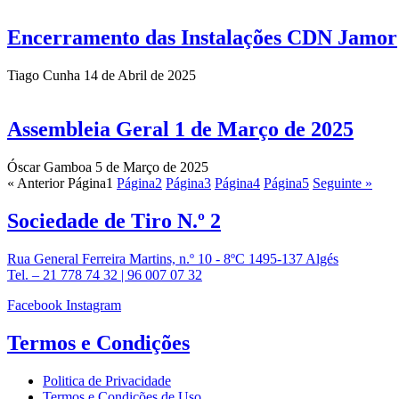
Encerramento das Instalações CDN Jamor
Tiago Cunha
14 de Abril de 2025
Assembleia Geral 1 de Março de 2025
Óscar Gamboa
5 de Março de 2025
« Anterior
Página
1
Página
2
Página
3
Página
4
Página
5
Seguinte »
Sociedade de
Tiro N.º 2
Rua General Ferreira Martins, n.º 10 - 8ºC 1495-137 Algés
Tel. – 21 778 74 32 | 96 007 07 32
Facebook
Instagram
Termos e
Condições
Politica de Privacidade
Termos e Condições de Uso